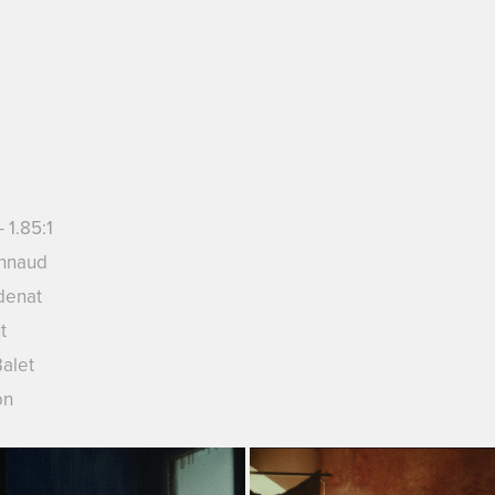
1.85:1
onnaud
nat
t
alet
on