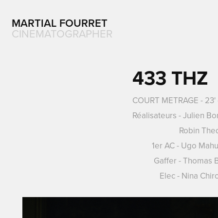
MARTIAL FOURRET
CINEMATOGRAPHER
433 THZ
COURT METRAGE - 23' - 
Réalisateurs - Julien B
Robin Thede
1er AC - Ugo Mahu
Gaffer - Thomas B
Elec - Nina Chir